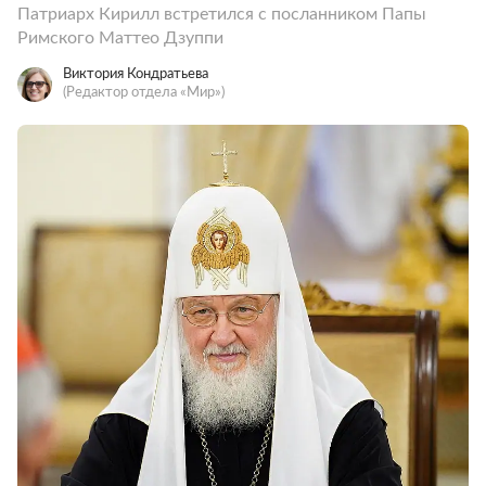
Патриарх Кирилл встретился с посланником Папы
Римского Маттео Дзуппи
Виктория Кондратьева
(Редактор отдела «Мир»)