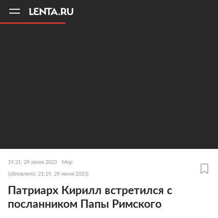
11
A
19:21, 29 июня 2023
Мир
(обновлено: 21:19, 29 июня 2023)
Патриарх Кирилл встретился с
посланником Папы Римского