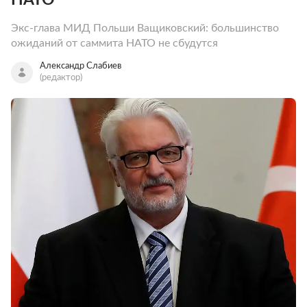
Экс-глава МИД Польши Ващиковский: большинство
ожиданий от саммита НАТО не сбудутся
Александр Слабиев
(редактор)