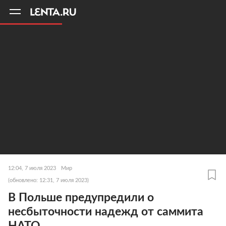
11
A
12:04, 7 июля 2023
Мир
(обновлено: 12:31, 7 июля 2023)
В Польше предупредили о
несбыточности надежд от саммита
НАТО