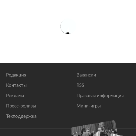
Редакция
Вакансии
Контакты
RSS
Реклама
Правовая информация
Пресс-релизы
Мини-игры
Техподдержка