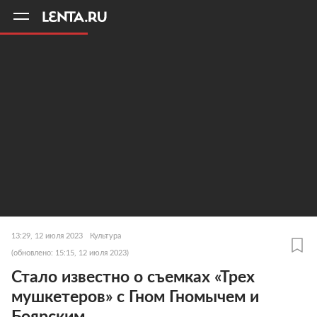
11
A
13:29, 12 июля 2023
Культура
(обновлено: 15:15, 12 июля 2023)
Стало известно о съемках «Трех
мушкетеров» с Гном Гномычем и
Боярским