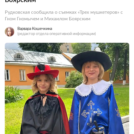
Рудковская сообщила о съемках «Трех мушкетеров» с
Гном Гномычем и Михаилом Боярским
Варвара Кошечкина
(редактор отдела оперативной информации)