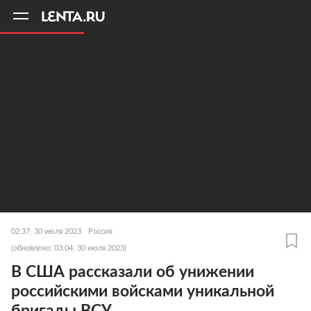
11
A
02:37, 30 июля 2023
Россия
(обновлено: 03:04, 30 июля 2023)
В США рассказали об унижении
российскими войсками уникальной
бригады ВСУ