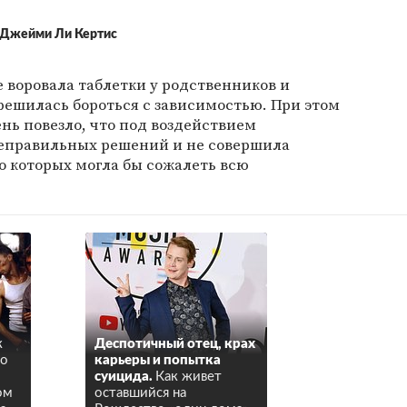
Джейми Ли Кертис
е воровала таблетки у родственников и
е решилась бороться с зависимостью. При этом
ень повезло, что под воздействием
неправильных решений и не совершила
о которых могла бы сожалеть всю
к
Деспотичный отец, крах
го
карьеры и попытка
суицида.
Как живет
ом
оставшийся на