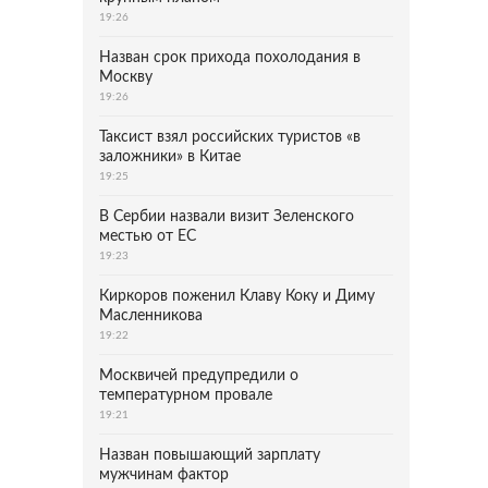
19:26
Назван срок прихода похолодания в
Москву
19:26
Таксист взял российских туристов «в
заложники» в Китае
19:25
В Сербии назвали визит Зеленского
местью от ЕС
19:23
Киркоров поженил Клаву Коку и Диму
Масленникова
19:22
Москвичей предупредили о
температурном провале
19:21
Назван повышающий зарплату
мужчинам фактор