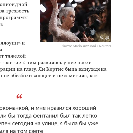
 опиоидной
за трезвость
 программы
на
эллоуин» и
Фото: Mario Anzuoni / Reuters
а
от тяжелой
страстие к ним развилось у нее после
ерации на глазу. Ли Кертис была вынуждена
ное обезболивающее и не заметила, как
ркоманкой, и мне нравился хороший
ли бы тогда фентанил был так легко
упен сегодня на улице, я была бы уже
ыла на том свете