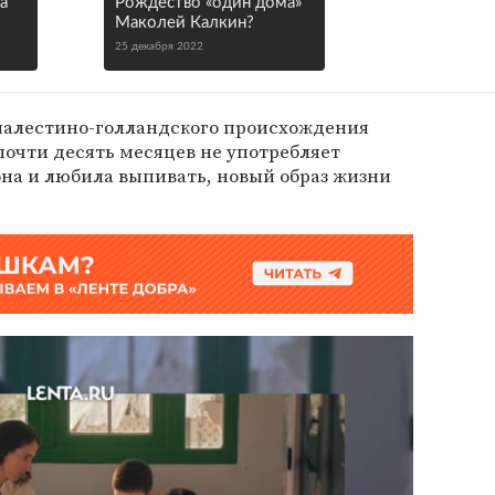
а
Рождество «один дома»
Маколей Калкин?
25 декабря 2022
палестино-голландского происхождения
 почти десять месяцев не употребляет
 она и любила выпивать, новый образ жизни