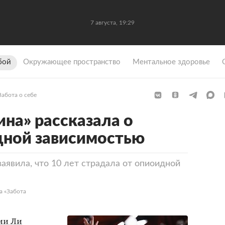
7 августа, 19:29
бой
Окружающее пространство
Ментальное здоровье
Забота о себе
ина» рассказала о
дной зависимостью
аявила, что 10 лет страдала от опиоидной
а «Забота
ми Ли