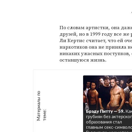
По словам артистки, она даж
друзей, но в 1999 году все ж
Ли Кертис считает, что ей оч
наркотиков она не приняла 
никаких ужасных поступков, 
оставшуюся жизнь.
М
а
т
р
и
а
л
ы
п
о
т
е
м
е
е
:
Брэду Питту — 59.
Ка
грубиян без актерско
образования стал
главным секс-символ