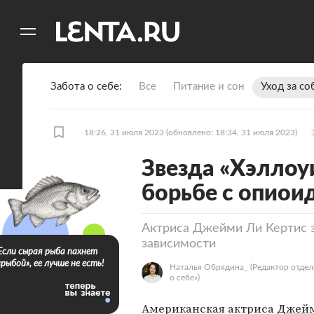
11
A
Забота о себе
Все
Питание и сон
Уход за со
18:26, 31 июля 2023
(обновлено: 18:34, 31 июля 2023)
Звезда «Хэллоу
борьбе с опиои
Актриса Джейми Ли Кертис з
зависимости
Если сырая рыба пахнет
«рыбой», ее лучше не есть!
Наталья Обрядина_
(Редактор отдел
о себе»)
Американская актриса
Джей