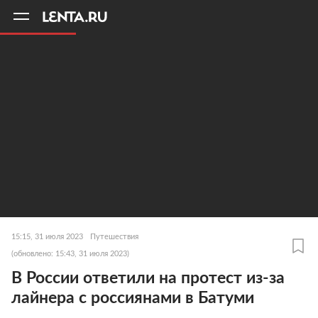
11
A
15:15, 31 июля 2023
Путешествия
(обновлено: 15:43, 31 июля 2023)
В России ответили на протест из-за
лайнера с россиянами в Батуми