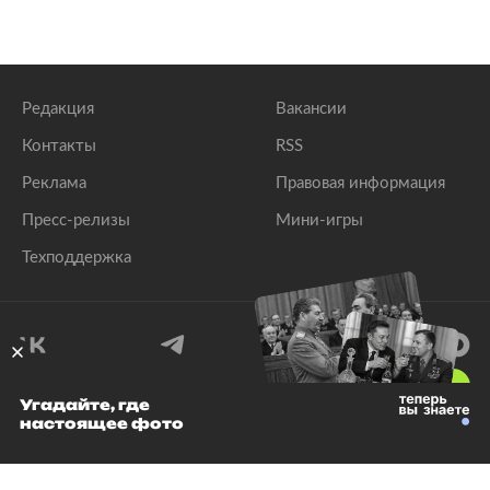
Редакция
Вакансии
Контакты
RSS
Реклама
Правовая информация
Пресс-релизы
Мини-игры
Техподдержка
18
+
Угадайте, где
настоящее фото
© 1999–2026 Все права защищены.
ООО «Лента.Ру»
Лента добра