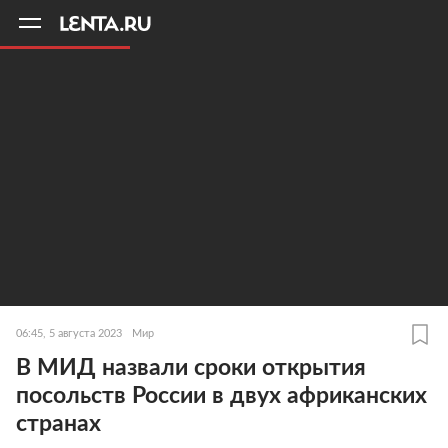
11
A
06:45, 5 августа 2023
Мир
В МИД назвали сроки открытия
посольств России в двух африканских
странах