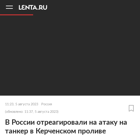
11
A
11:23, 5 августа 2023
Россия
(обновлено: 11:37, 5 августа 2023)
В России отреагировали на атаку на
танкер в Керченском проливе