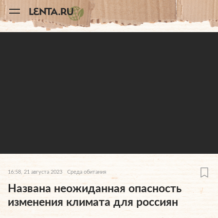
11
A
16:58, 21 августа 2023
Среда обитания
Названа неожиданная опасность
изменения климата для россиян