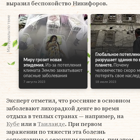
выразил беспокойство Никифоров.
Материалы по теме
Глобальное потеплен
Миру грозит новая
разрушает здания по 
эпидемия.
Из-за потепления
планете.
Почему
климата Землю захватывают
человечество скоро 
опасные заболевания
потерять свое наслед
7 августа 2023
18 июля 2023
Эксперт отметил, что россияне в основном
заболевают лихорадкой денге во время
отдыха в теплых странах — например, на
Кубе
или в
Таиланде
. При первом
заражении по тяжести эта болезнь
сопоставима с сезонным гриппом, при этом