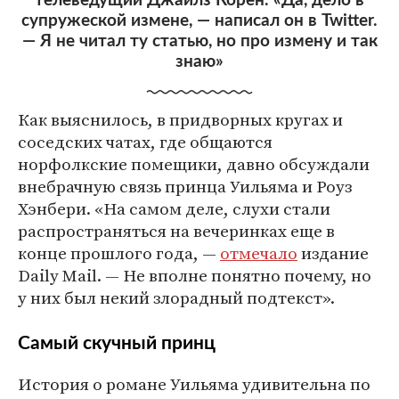
телеведущий Джайлз Корен. «Да, дело в
супружеской измене, — написал он в Twitter.
— Я не читал ту статью, но про измену и так
знаю»
Как выяснилось, в придворных кругах и
соседских чатах, где общаются
норфолкские помещики, давно обсуждали
внебрачную связь принца Уильяма и Роуз
Хэнбери. «На самом деле, слухи стали
распространяться на вечеринках еще в
конце прошлого года, —
отмечало
издание
Daily Mail. — Не вполне понятно почему, но
у них был некий злорадный подтекст».
Самый скучный принц
История о романе Уильяма удивительна по