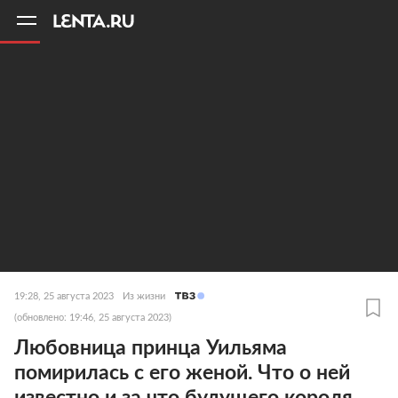
11
A
19:28, 25 августа 2023
Из жизни
(обновлено: 19:46, 25 августа 2023)
Любовница принца Уильяма
помирилась с его женой. Что о ней
известно и за что будущего короля