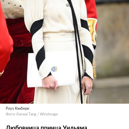
Роуз Хэнбери
Фото: Karwai Tang / WireImage
Любовница принца Уильяма