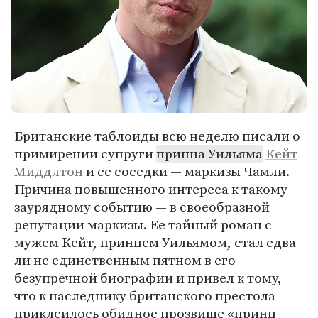
Британские таблоиды всю неделю писали о
примирении супруги
принца Уильяма
Кейт
Миддлтон
и ее соседки — маркизы Чамли.
Причина повышенного интереса к такому
заурядному событию — в своеобразной
репутации маркизы. Ее тайный роман с
мужем Кейт, принцем Уильямом, стал едва
ли не единственным пятном в его
безупречной биографии и привел к тому,
что к наследнику британского престола
приклеилось обидное прозвище «принц