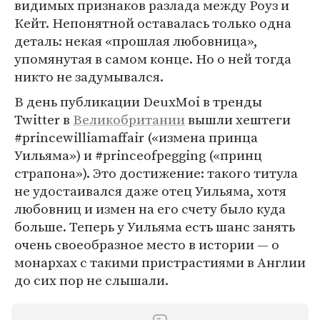
видимых признаков разлада между Роуз и
Кейт. Непонятной оставалась только одна
деталь: некая «прошлая любовница»,
упомянутая в самом конце. Но о ней тогда
никто не задумывался.
В день публикации DeuxMoi в тренды
Twitter в
Великобритании
вышли хештеги
#princewilliamaffair («измена принца
Уильяма») и #princeofpegging («принц
страпона»). Это достижение: такого титула
не удостаивался даже отец Уильяма, хотя
любовниц и измен на его счету было куда
больше. Теперь у Уильяма есть шанс занять
очень своеобразное место в истории — о
монархах с такими пристрастиями в Англии
до сих пор не слышали.