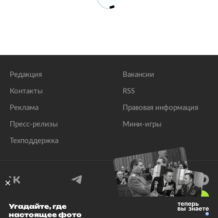
Редакция
Вакансии
Контакты
RSS
Реклама
Правовая информация
Пресс-релизы
Мини-игры
Техподдержка
18
+
Угадайте, где
настоящее фото
© 1999–2026 Все права защищены.