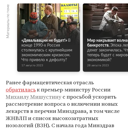
Материалы по теме
«Девальвации не будет!»
В
Мир накрывает волна
конце 1990-х Россия
банкротств.
Эпоха ле
столкнулась с крупнейшим
денег закончилась. Ч
экономическим кризисом.
теперь будет с миров
Что привело к дефолту?
экономикой?
17 августа 2023
28 августа 2023
Ранее фармацевтическая отрасль
обратилась
к премьер-министру России
Михаилу Мишустину
с просьбой ускорить
рассмотрение вопроса о включении новых
лекарств в перечни Минздрава, в том числе
ЖНВЛП и список высокозатратных
нозологий (ВЗН). С начала года Минздрав