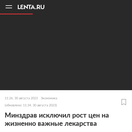
11
A
11:26, 30 августа 2023
Экономика
(обновлено: 11:34, 30 августа 2023)
Минздрав исключил рост цен на
жизненно важные лекарства