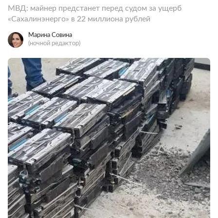
МВД: майнер предстанет перед судом за ущерб
«Сахалинэнерго» в 22 миллиона рублей
Марина Совина
(ночной редактор)