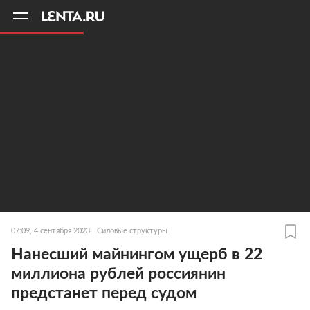
11
A
07:09, 4 сентября 2023
Силовые структуры
Нанесший майнингом ущерб в 22
миллиона рублей россиянин
предстанет перед судом