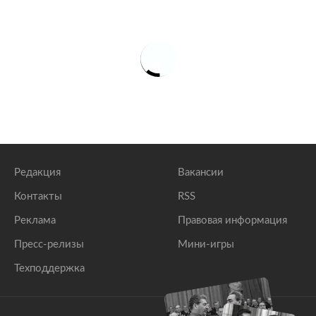
Редакция
Вакансии
Контакты
RSS
Реклама
Правовая информация
Пресс-релизы
Мини-игры
Техподдержка