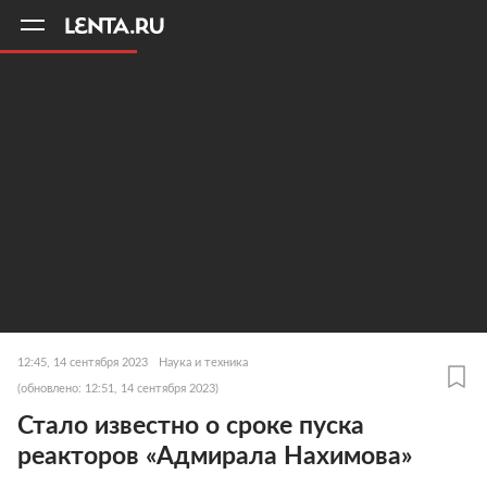
11
A
12:45, 14 сентября 2023
Наука и техника
(обновлено: 12:51, 14 сентября 2023)
Стало известно о сроке пуска
реакторов «Адмирала Нахимова»