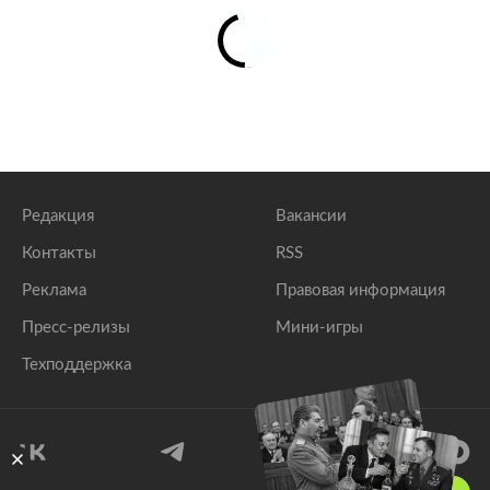
Редакция
Вакансии
Контакты
RSS
Реклама
Правовая информация
Пресс-релизы
Мини-игры
Техподдержка