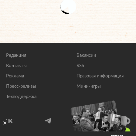
Редакция
Вакансии
Контакты
RSS
Реклама
Правовая информация
Пресс-релизы
Мини-игры
Техподдержка
18
+