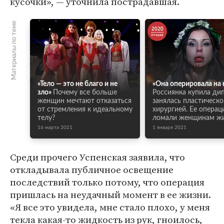
кусочки», — уточнила пострадавшая.
Материалы по теме
«Тело — это не благо и не
«Она оперировала на 
зло»
Почему все больше
Россиянка купила ди
женщин мечтают отказаться
занялась пластическо
от стремления к идеальному
хирургией. Ее операц
телу?
ломали женщинам ж
16 марта 2021
1 января 2021
Среди прочего Успенская заявила, что
откладывала публичное освещение
последствий только потому, что операция
пришлась на неудачный момент в ее жизни.
«Я все это увидела, мне стало плохо, у меня
текла какая-то жидкость из рук, гноилось,