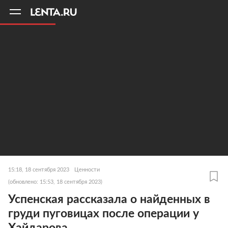
11
A
15:18, 18 сентября 2023
Ценности
(обновлено: 15:53, 18 сентября 2023)
Успенская рассказала о найденных в
груди пуговицах после операции у
Хайдарова