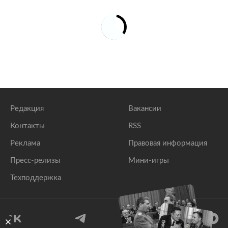
Редакция
Вакансии
Контакты
RSS
Реклама
Правовая информация
Пресс-релизы
Мини-игры
Техподдержка