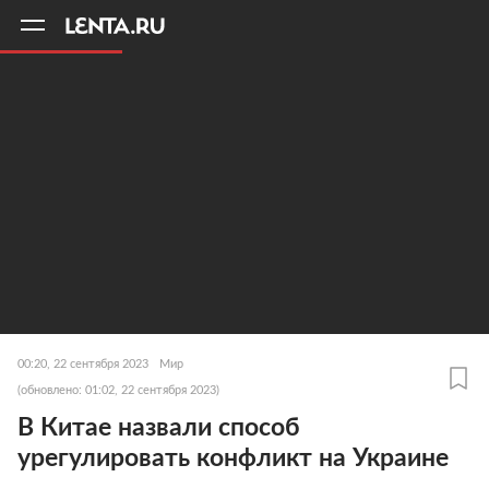
11
A
00:20, 22 сентября 2023
Мир
(обновлено: 01:02, 22 сентября 2023)
В Китае назвали способ
урегулировать конфликт на Украине