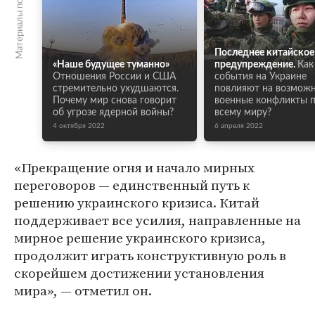
Материалы по теме
Последнее китайское
«Наше будущее туманно»
предупреждение.
Как
Отношения России и США
события на Украине
стремительно ухудшаются.
повлияют на возмож
Почему мир снова говорит
военные конфликты 
об угрозе ядерной войны?
всему миру?
4 октября 2022
6 апреля 2022
«Прекращение огня и начало мирных
переговоров — единственный путь к
решению украинского кризиса. Китай
поддерживает все усилия, направленные на
мирное решение украинского кризиса,
продолжит играть конструктивную роль в
скорейшем достижении установления
мира», — отметил он.