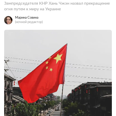
Зампредседателя КНР Хань Чжэн назвал прекращение
огня путем к миру на Украине
Марина Совина
(ночной редактор)