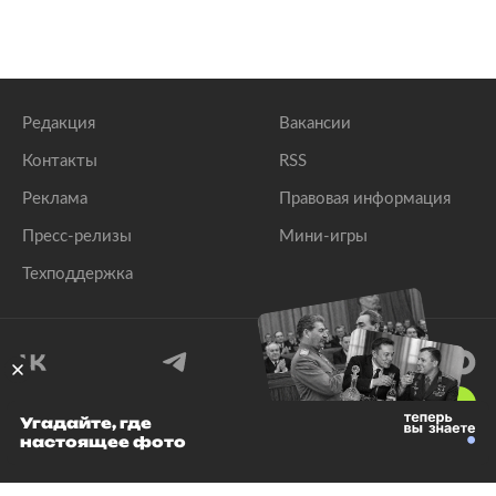
Редакция
Вакансии
Контакты
RSS
Реклама
Правовая информация
Пресс-релизы
Мини-игры
Техподдержка
18
+
Угадайте, где
настоящее фото
© 1999–2026 Все права защищены.
ООО «Лента.Ру»