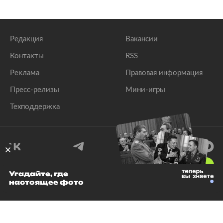
Редакция
Вакансии
Контакты
RSS
Реклама
Правовая информация
Пресс-релизы
Мини-игры
Техподдержка
18
+
Угадайте, где
настоящее фото
© 1999–2026 Все права защищены.
ООО «Лента.Ру»
Лента добра
деактивирована. Добро