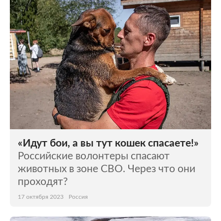
Мир
Бывший СССР
Экономика
Силовые структуры
Наука и техника
Спорт
Культура
Интернет и СМИ
Ценности
Путешествия
Из жизни
Среда обитания
«Идут бои, а вы тут кошек спасаете!»
Забота о себе
Авто
Российские волонтеры спасают
животных в зоне СВО. Через что они
проходят?
17 октября 2023
Россия