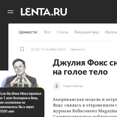
11
A
Ценности
Все
Стиль
Внешний вид
Явлен
01:22, 17 октября 2023
Ценности
Джулия Фокс сн
на голое тело
Мария Винар
Если бы Илон Маск тратил
Американская модель и актр
по 1 млн долларов в день,
его состояние не
Фокс
снялась в откровенном о
закончилось бы и через
журнала Rollacoaster Magazine
2000 лет
Соответствующая публикаци