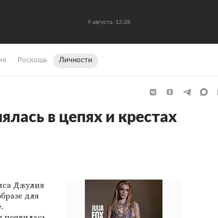
9 августа, 12:28
ия
Роскошь
Личности
ялась в цепях и крестах
иса
Джулия
бразе для
.
я появилась