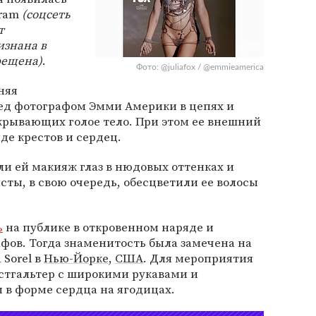
gram
(соцсеть
т
изнана в
рещена)
.
Фото: @juliafox / @emmieamerica
няя
ед фотографом Эмми Америки в цепях и
крывающих голое тело. При этом ее внешний
де крестов и сердец.
ли ей макияж глаз в нюдовых оттенках и
сты, в свою очередь, обесцветили ее волосы
ь
на публике в откровенном наряде и
фов. Тогда знаменитость была замечена на
 Sorel в
Нью-Йорке
,
США
. Для мероприятия
стгальтер с широкими рукавами и
 в форме сердца на ягодицах.