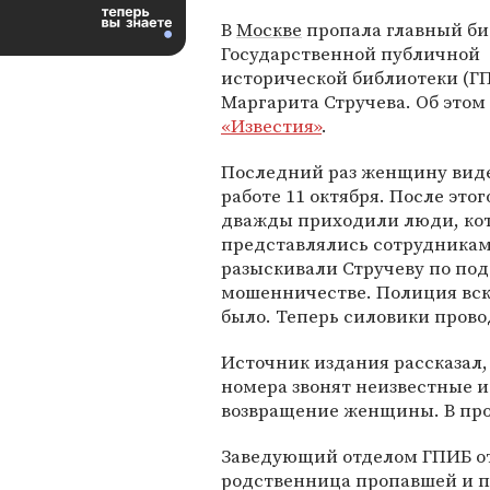
В
Москве
пропала главный би
Государственной публичной
исторической библиотеки (Г
Маргарита Стручева. Об это
«Известия»
.
Последний раз женщину вид
работе 11 октября. После этог
дважды приходили люди, ко
представлялись сотрудника
разыскивали Стручеву по по
мошенничестве. Полиция вск
было. Теперь силовики прово
Источник издания рассказал,
номера звонят неизвестные и
возвращение женщины. В про
Заведующий отделом ГПИБ отм
родственница пропавшей и по