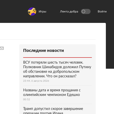
Игры
Лента добра
Войти
Последние новости
ВСУ потеряли шесть тысяч человек.
Полковник Шихабидов доложил Путину
об обстановке на добропольском
направлении. Что он рассказал?
23:44, 6 августа 2026
Названы дата и время прощания с
олимпийским чемпионом Едешко
00:52
Трамп допустил скорое завершение
операции против Ирана