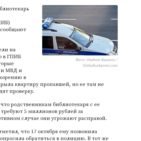
блиотекарь
ПИБ)
м сообщают
ели на
о в ГПИБ
Фото: Vladimir Baranov /
торые
Globallookpress.com
ми МВД и
дозрению в
рыла квартиру пропавшей, но ее там не
дят проверку.
 что родственникам библиотекаря с ее
 требуют 5 миллионов рублей за
тивном случае они угрожают расправой.
етил, что 17 октября ему позвонила
просила обратиться в полицию. В тот же