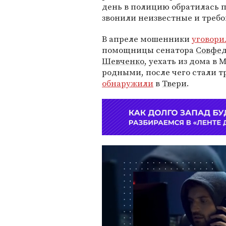
день в полицию обратилась 
звонили неизвестные и треб
В апреле мошенники
уговори
помощницы сенатора
Совфе
Шевченко
, уехать из дома в
родными, после чего стали тр
обнаружили
в
Твери
.