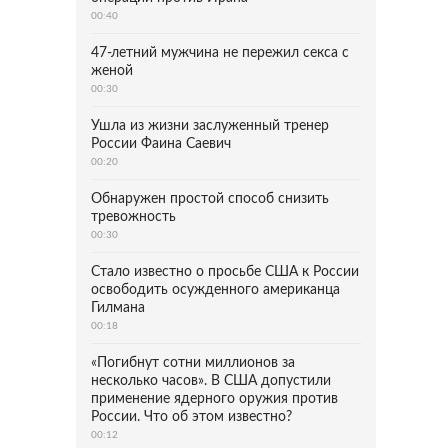
00:40
47-летний мужчина не пережил секса с
женой
00:30
Ушла из жизни заслуженный тренер
России Фаина Саевич
00:20
Обнаружен простой способ снизить
тревожность
00:30
Стало известно о просьбе США к России
освободить осужденного американца
Гилмана
00:18
«Погибнут сотни миллионов за
несколько часов». В США допустили
применение ядерного оружия против
России. Что об этом известно?
00:12