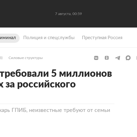
7 августа, 00:59
иминал
Полиция и спецслужбы
Преступная Россия
3)
Силовые структуры
требовали 5 миллионов
х за российского
карь ГПИБ, неизвестные требуют от семьи