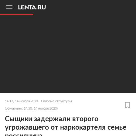
11
A
14:17, 14 ноября 2023
Силовые структуры
(обновлено: 14:50, 14 ноября 2023)
Сыщики задержали второго
угрожавшего от наркокартеля семье
россиянина