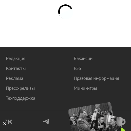
Редакция
Вакансии
Контакты
RSS
Реклама
Правовая информация
Пресс-релизы
Мини-игры
Техподдержка