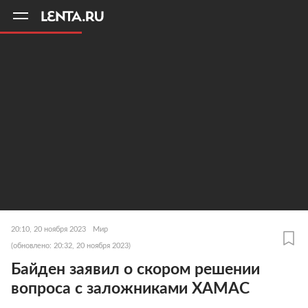
11
A
20:10, 20 ноября 2023
Мир
(обновлено: 20:32, 20 ноября 2023)
Байден заявил о скором решении
вопроса с заложниками ХАМАС