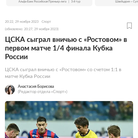
Альфа-Банк Российская Премьер-лига
|
3-й тур
Швейцария — Суп
20:22, 29 ноября 2023
Спорт
(обновлено: 20:27, 29 ноября 2023)
ЦСКА сыграл вничью с «Ростовом» в
первом матче 1/4 финала Кубка
России
ЦСКА сыграл вничью с «Ростовом» со счетом 1:1 в
матче Кубка России
Анастасия Борисова
(Редактор отдела «Спорт»)