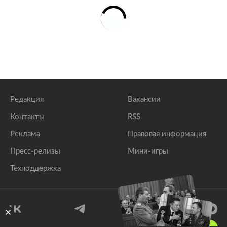
Редакция
Вакансии
Контакты
RSS
Реклама
Правовая информация
Пресс-релизы
Мини-игры
Техподдержка