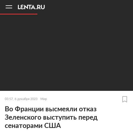
11
A
03:57, 6 декабря 2023
Мир
Во Франции высмеяли отказ
Зеленского выступить перед
сенаторами США