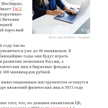
а
Мосбирже
,
общает
ТАСС
рпоративно-
Б
Виталия
опцией
ый взрослый
Фото: Luke Southern / Unsplash
6 году число
 увеличится уже до 40 миллионов. В
 ближайшие годы они будут играть
 в развитии экономики
России
, а
зических лиц в биржевые фонды к
т 500 миллиардов рублей.
 инвестиционным инструментом останутся
туре вложений физических лиц в 2023 году
не того, что, по данным аналитиков ЦБ,