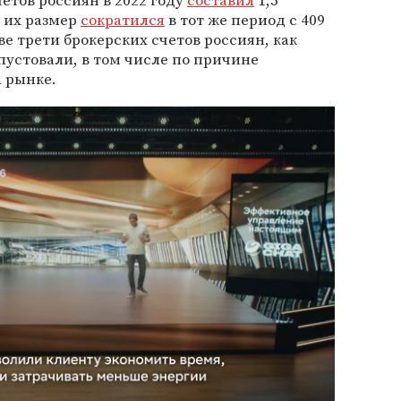
четов россиян в 2022 году
составил
1,5
 их размер
сократился
в тот же период с 409
ве трети брокерских счетов россиян, как
 пустовали, в том числе по причине
 рынке.