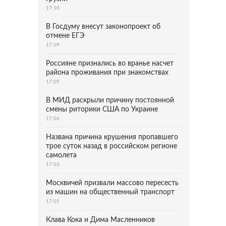
17:10
В Госдуму внесут законопроект об
отмене ЕГЭ
17:09
Россияне признались во вранье насчет
района проживания при знакомствах
17:09
В МИД раскрыли причину постоянной
смены риторики США по Украине
17:06
Названа причина крушения пропавшего
трое суток назад в российском регионе
самолета
17:03
Москвичей призвали массово пересесть
из машин на общественный транспорт
17:01
Клава Кока и Дима Масленников