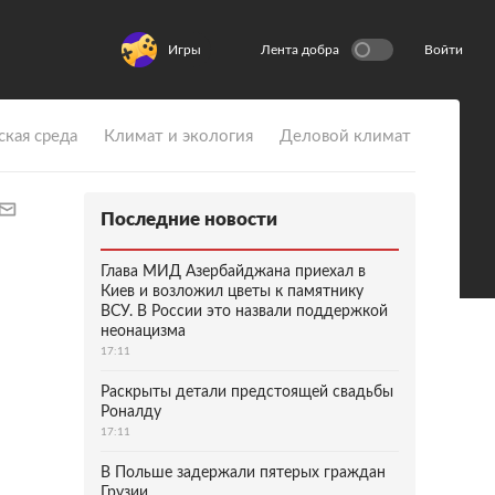
Игры
Лента добра
Войти
ская среда
Климат и экология
Деловой климат
Последние новости
Глава МИД Азербайджана приехал в
Киев и возложил цветы к памятнику
ВСУ. В России это назвали поддержкой
неонацизма
17:11
Раскрыты детали предстоящей свадьбы
Роналду
17:11
В Польше задержали пятерых граждан
Грузии