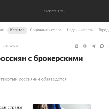
6 августа, 17:12
ки
Капитал
Социальная сфера
Недвижимость
Город
Экономика
россиян с брокерскими
етвертый россиянин обзаведется
ждан страны,