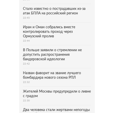
Стало известно о пострадавших из-за
атак БПЛА на российский регион
22:45
Иран и Оман собрались вместе
контролировать проход через
Ормузский пролив
22:44
В Польше заявили о стремлении не
допустить распространения
бандеровской идеологии
22:42
Назван фаворит на звание лучшего
бомбардира нового сезона РПЛ
22:32
Жителей Москвы предупредили о ливне
с градом
22:30
Два человека стали жертвами непогоды