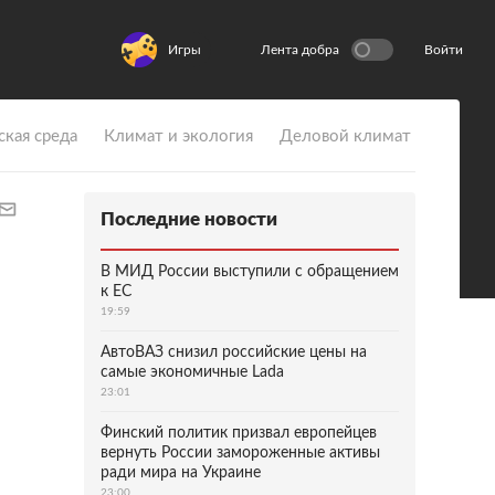
Игры
Лента добра
Войти
ская среда
Климат и экология
Деловой климат
Последние новости
В МИД России выступили с обращением
к ЕС
19:59
АвтоВАЗ снизил российские цены на
самые экономичные Lada
23:01
Финский политик призвал европейцев
вернуть России замороженные активы
ради мира на Украине
23:00