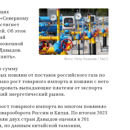
ющих
 «
Северному
остигнет
ей. Об этом
ий
аможенной
 Давыдов
.
антъ»
.
Фото: Петр Ковалев / ТАСС
ю сумму
ых пошлин от поставок российского газа по
нако рост товарного импорта и пошлин с него
ировать выпадающие платежи от экспорта
кий энергетический рынок.
ирост товарного импорта во многом повлияло
оварооборота России и
Китая
. По итогам 2023
ли двух стран Давыдов оценил в 201
м, по данным китайской таможни,