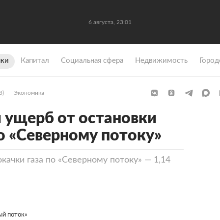
6 августа, 23:01
ки
Капитал
Социальная сфера
Недвижимость
Город
3)
Экономика
 ущерб от остановки
по «Северному потоку»
качки газа по «Северному потоку» — 1,14
ый поток»