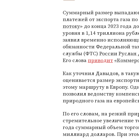
Суммарный размер выпада
платежей от экспорта газа по
потоку
» до конца 2023 года д
уровня в 1,14 триллиона рубл
заявил временно исполняющ
обязанности Федеральной т
службы (ФТС)
России
Руслан
Его слова
приводит
«Коммерс
Как уточнил Давыдов, в таку
оценивается размер экспортн
этому маршруту в Европу. Од
позволил ведомству компенс
природного газа на европейс
По его словам, на резкий пр
стремительное увеличение т
года суммарный объем торгов
миллиард долларов. При это