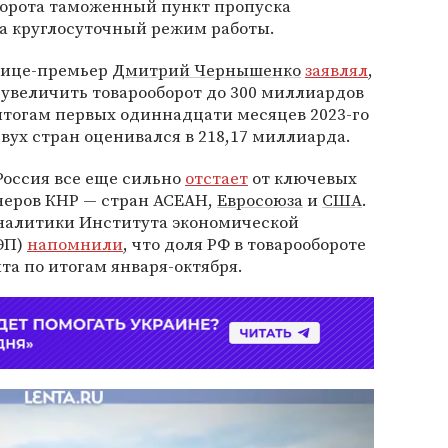
борота таможенный пункт пропуска
а круглосуточный режим работы.
 вице-премьер
Дмитрий Чернышенко
заявлял
,
 увеличить товарооборот до 300 миллиардов
 итогам первых одиннадцати месяцев 2023-го
ух стран оценивался в 218,17 миллиарда.
Россия все еще сильно
отстает
от ключевых
неров КНР — стран АСЕАН,
Евросоюза
и
США
.
 аналитики Института экономической
ИЭП)
напомнили
, что доля РФ в товарообороте
та по итогам января-октября.