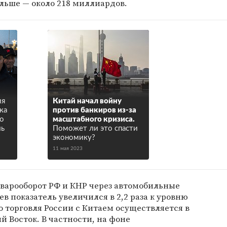
ольше — около 218 миллиардов.
ия
Китай начал войну
ка
против банкиров из-за
Но
масштабного кризиса.
чь
Поможет ли это спасти
экономику?
11 мая 2023
товарооборот РФ и КНР через автомобильные
ев показатель увеличился в 2,2 раза к уровню
о торговля России с Китаем осуществляется в
й Восток. В частности, на фоне