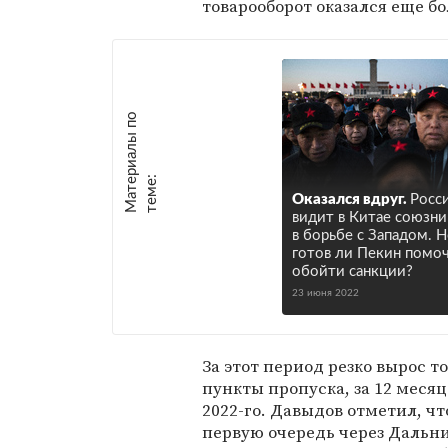
товарооборот оказался еще б
М
а
т
р
и
а
л
ы
п
о
т
е
м
е
е
:
Оказался вдруг.
Росс
видит в Китае союзни
в борьбе с Западом. 
готов ли Пекин помо
обойти санкции?
23 июня 2022
За этот период резко вырос 
пункты пропуска, за 12 месяц
2022-го. Давыдов отметил, чт
первую очередь через Дальни