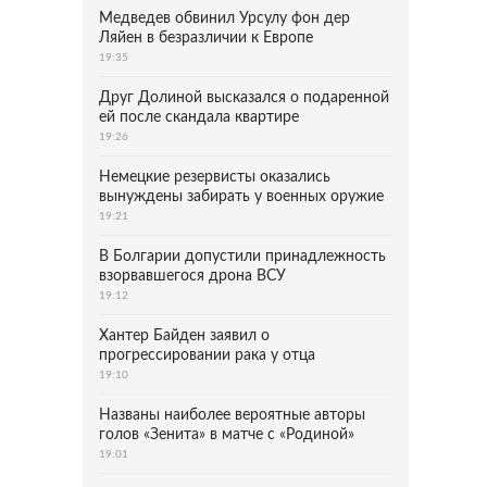
Медведев обвинил Урсулу фон дер
Ляйен в безразличии к Европе
19:35
Друг Долиной высказался о подаренной
ей после скандала квартире
19:26
Немецкие резервисты оказались
вынуждены забирать у военных оружие
19:21
В Болгарии допустили принадлежность
взорвавшегося дрона ВСУ
19:12
Хантер Байден заявил о
прогрессировании рака у отца
19:10
Названы наиболее вероятные авторы
голов «Зенита» в матче с «Родиной»
19:01