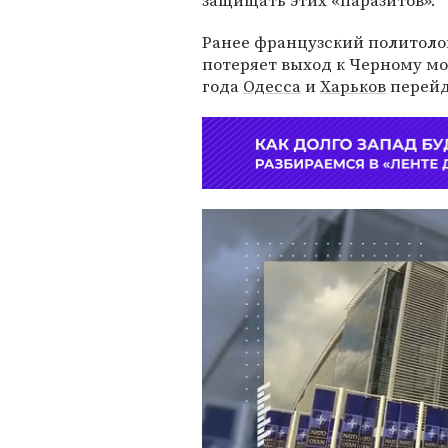
защищать этих «паразитов».
Ранее французский политоло
потеряет выход к Черному мор
года
Одесса
и
Харьков
перейд