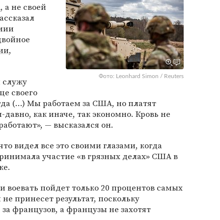
А
, а не своей
ассказал
мии
двойное
ии
,
Фото: Leonhard Simon / Reuters
я служу
це своего
да (...) Мы работаем за США, но платят
давно, как иначе, так экономно. Кровь не
 работают», — высказался он.
то видел все это своими глазами, когда
ринимала участие «в грязных делах» США в
ке.
и воевать пойдет только 20 процентов самых
 не принесет результат, поскольку
за французов, а французы не захотят