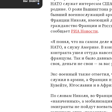
НАТО
служат интересам
СШ
родине. О роли
Вашингтона
р
бывший военнослужащий ар
Франции
Николя, имеющий 
гражданство Франции и
Росс
сообщает
РИА Новости
.
«Я понял, что на самом деле 
НАТО, я служу Америке. В кон
контракта ушел оттуда навсег
французы. Так и было давным-
своя, деньги не свои — за вас
Экс-военный также отметил, ч
служил в армии, а Франция п
Кувейте
, Югославии и в Афри
По словам Николя, во Франци
«накаченных», а мобилизация
эмигранты не пойдут воевать 