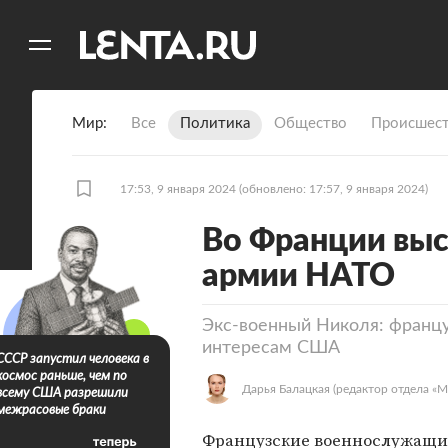
11
A
Мир
Все
Политика
Общество
Происшест
17:53, 9 января 2024
(обновлено: 17:57, 9 января 2024)
Во Франции выс
армии НАТО
Экс-военный Николя: франц
интересам США
СССР запустил человека в
космос раньше, чем по
Дарья Балацкая
(редактор отдела «М
всему США разрешили
межрасовые браки
Французские военнослужащие