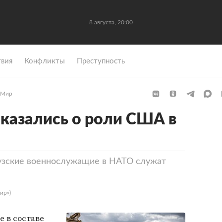
8 августа, 20:00
вия
Конфликты
Преступность
Мир
казались о роли США в
узские военнослужащие в НАТО служат
ир»)
 в составе