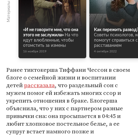
Материалы по теме
«И не говорите мне, что она
Как пережить развод
этого не заслужила»
На что
Советы психологов, 
идут влюбленные, чтобы
помогут справиться с
отомстить за измены
расставанием
16 ноября 2019
4 октября 2022
Ранее тиктокерша Тиффани Чессон в своем
блоге о семейной жизни и воспитании
детей
рассказала
, что раздельный сон с
мужем помог ей избежать многих ссор и
укрепить отношения в браке. Блогерша
объяснила, что у них с партнером разные
привычки сна: она просыпается в 04:45 и
любит хлопковое постельное белье, а ее
супруг встает намного позже и