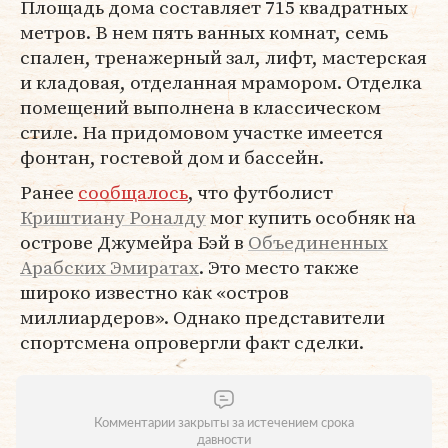
Площадь дома составляет 715 квадратных
метров. В нем пять ванных комнат, семь
спален, тренажерный зал, лифт, мастерская
и кладовая, отделанная мрамором. Отделка
помещений выполнена в классическом
стиле. На придомовом участке имеется
фонтан, гостевой дом и бассейн.
Ранее
сообщалось
, что футболист
Криштиану Роналду
мог купить особняк на
острове Джумейра Бэй в
Объединенных
Арабских Эмиратах
. Это место также
широко известно как «остров
миллиардеров». Однако представители
спортсмена опровергли факт сделки.
Комментарии закрыты за истечением срока
давности