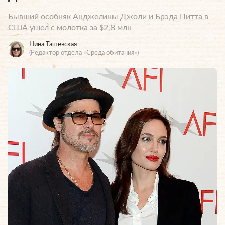
Бывший особняк Анджелины Джоли и Брэда Питта в
США ушел с молотка за $2,8 млн
Нина Ташевская
(Редактор отдела «Среда обитания»)