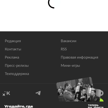
Редакция
Вакансии
Контакты
RSS
Реклама
Правовая информация
Пресс-релизы
Мини-игры
Техподдержка
18
+
Угадайте, где