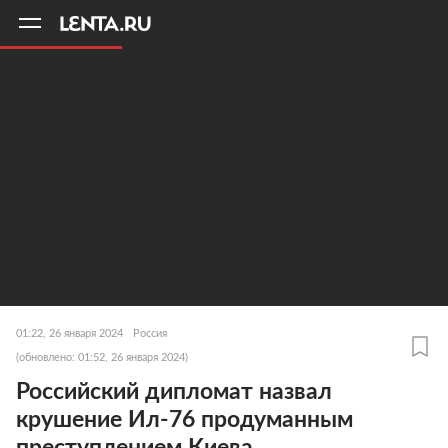
11
A
01:22, 26 января 2024
Россия
(обновлено: 01:52, 26 января 2024)
Российский дипломат назвал
крушение Ил-76 продуманным
преступлением Киева