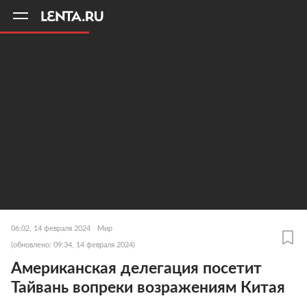
11
A
06:02, 14 февраля 2024
Мир
(обновлено: 09:34, 14 февраля 2024)
Американская делегация посетит
Тайвань вопреки возражениям Китая