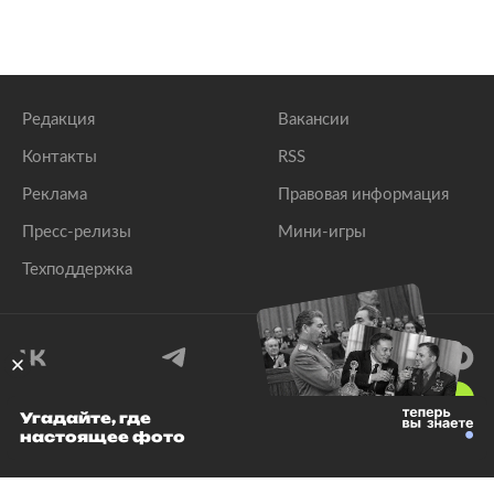
Редакция
Вакансии
Контакты
RSS
Реклама
Правовая информация
Пресс-релизы
Мини-игры
Техподдержка
18
+
Угадайте, где
настоящее фото
© 1999–2026 Все права защищены.
ООО «Лента.Ру»