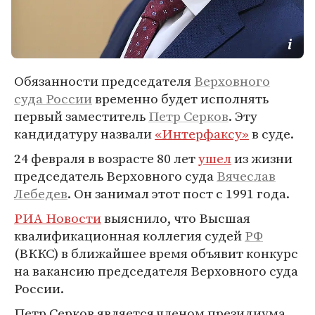
Обязанности председателя
Верховного
суда России
временно будет исполнять
первый заместитель
Петр Серков
. Эту
кандидатуру назвали
«Интерфаксу»
в суде.
24 февраля в возрасте 80 лет
ушел
из жизни
председатель Верховного суда
Вячеслав
Лебедев
. Он занимал этот пост с 1991 года.
РИА Новости
выяснило, что Высшая
квалификационная коллегия судей
РФ
(ВККС) в ближайшее время объявит конкурс
на вакансию председателя Верховного суда
России.
Петр Серков является членом президиума