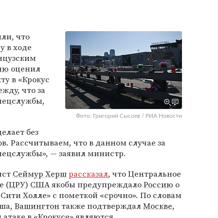
ли, что
гу
в ходе
анцузским
ню
оценил
ту в «Крокус
жду, что за
спецслужбы,
Фото: Григорий Сысоев / РИА Новости
елает без
в. Рассчитываем, что в данном случае за
пецслужбы», — заявил министр.
ист
Сеймур Херш
рассказал
, что Центральное
 (
ЦРУ
)
США
якобы предупреждало
Россию
о
 Сити Холле» с пометкой «срочно». По словам
рша,
Вашингтон
также подтверждал
Москве
,
 атаке в «Крокусе» являются