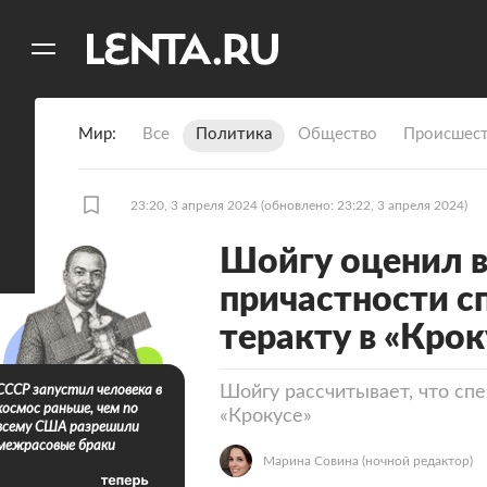
11
A
Мир
Все
Политика
Общество
Происшест
23:20, 3 апреля 2024
(обновлено: 23:22, 3 апреля 2024)
Шойгу оценил 
причастности с
теракту в «Крок
Шойгу рассчитывает, что сп
СССР запустил человека в
космос раньше, чем по
«Крокусе»
всему США разрешили
межрасовые браки
Марина Совина
(ночной редактор)