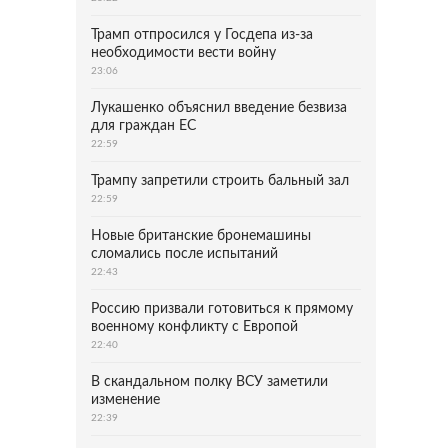
Трамп отпросился у Госдепа из-за
необходимости вести войну
23:06
Лукашенко объяснил введение безвиза
для граждан ЕС
22:59
Трампу запретили строить бальный зал
22:59
Новые британские бронемашины
сломались после испытаний
22:43
Россию призвали готовиться к прямому
военному конфликту с Европой
22:40
В скандальном полку ВСУ заметили
изменение
22:39