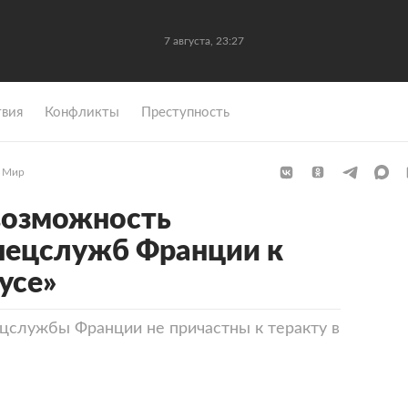
7 августа, 23:27
вия
Конфликты
Преступность
Мир
возможность
пецслужб Франции к
усе»
ецслужбы Франции не причастны к теракту в