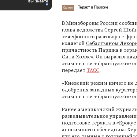
Теракт в Париже
Сюжет
В
Минобороны России
сообщи
глава ведомства
Сергей Шой
телефонного разговора с фр
коллегой
Себастьяном Лекор
причастность Парижа к терак
Сити Холле». Он выразил наде
этим не стоят французские 
передает
ТАСС
.
«Киевский режим ничего не д
одобрения западных кураторо
этим не стоят французские с
Ранее американский журнал
разведывательное управление
подготовке теракта в «Крокус
анонимного собеседника Хе
что его данные о готовящейся