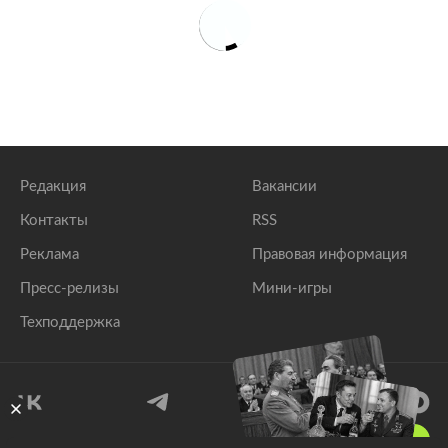
Редакция
Вакансии
Контакты
RSS
Реклама
Правовая информация
Пресс-релизы
Мини-игры
Техподдержка
18
+