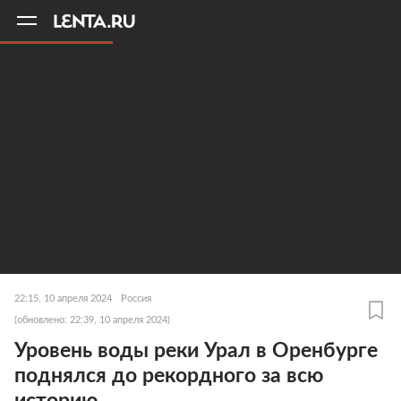
11
A
22:15, 10 апреля 2024
Россия
(обновлено: 22:39, 10 апреля 2024)
Уровень воды реки Урал в Оренбурге
поднялся до рекордного за всю
историю