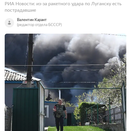
РИА Новости: из-за ракетного удара по Луганску есть
пострадавшие
Валентин Карант
(редактор отдела БСССР)