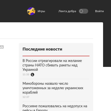
Игры
Лента добра
Войти
Последние новости
В России отреагировали на желание
страны НАТО сбивать ракеты над
Украиной
11:33
Минобороны назвало число
уничтоженных за неделю украинских
кораблей
12:37
Россияне пожаловались на недопуск на
рейсы в Европу