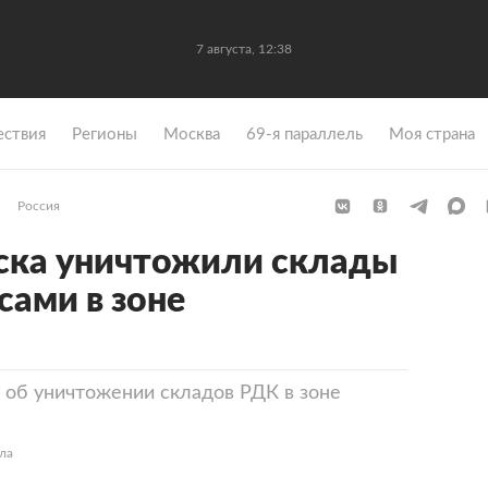
7 августа, 12:38
ствия
Регионы
Москва
69-я параллель
Моя страна
Россия
ска уничтожили склады
сами в зоне
 об уничтожении складов РДК в зоне
ла