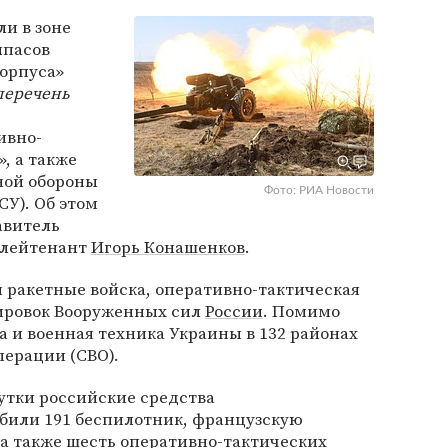
и в зоне
ипасов
корпуса»
перечень
тивно-
, а также
ной обороны
Фото: РИА Новости
СУ). Об этом
авитель
-лейтенант
Игорь Конашенков
.
и ракетные войска, оперативно-тактическая
ировок Вооруженных сил
России
. Помимо
а и военная техника Украины в 132 районах
перации (СВО).
сутки российские средства
били 191 беспилотник, французскую
а также шесть оперативно-тактических