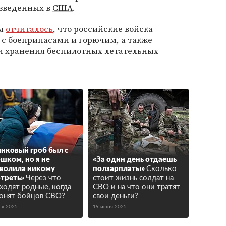
зведенных в
США
.
ны
отчиталось
, что российские войска
 с боеприпасами и горючим, а также
 и хранения беспилотных летательных
нковый гроб был с
шком, но я не
«За один день отдаешь
волила никому
ползарплаты»
Сколько
треть»
Через что
стоит жизнь солдат на
ходят родные, когда
СВО и на что они тратят
онят бойцов СВО?
свои деньги?
ня 2025
19 июня 2025