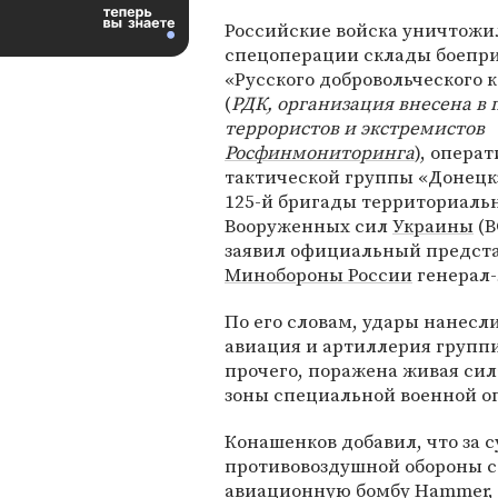
Российские войска уничтожил
спецоперации склады боепр
«Русского добровольческого 
(
РДК, организация внесена в 
террористов и экстремистов
Росфинмониторинга
), опера
тактической группы «Донецк»
125-й бригады территориаль
Вооруженных сил
Украины
(В
заявил официальный предст
Минобороны России
генерал
По его словам, удары нанесл
авиация и артиллерия групп
прочего, поражена живая сил
зоны специальной военной о
Конашенков добавил, что за 
противовоздушной обороны с
авиационную бомбу Hammer, 