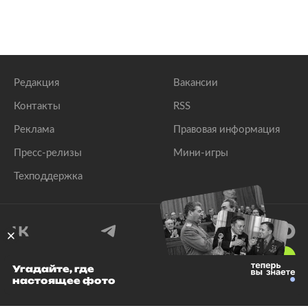
Редакция
Вакансии
Контакты
RSS
Реклама
Правовая информация
Пресс-релизы
Мини-игры
Техподдержка
18
+
Угадайте, где
настоящее фото
© 1999–2026 Все права защищены.
ООО «Лента.Ру»