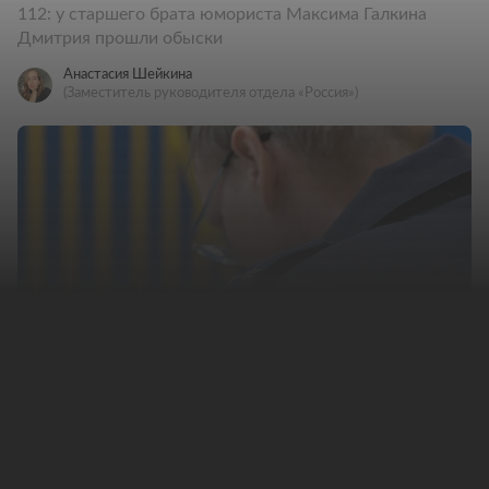
112: у старшего брата юмориста Максима Галкина
Дмитрия прошли обыски
Анастасия Шейкина
(Заместитель руководителя отдела «Россия»)