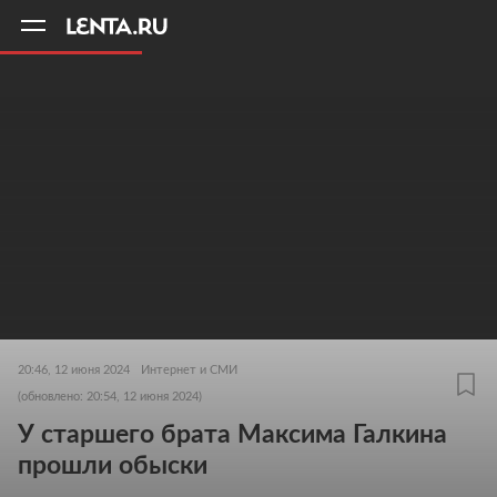
11
A
20:46, 12 июня 2024
Интернет и СМИ
(обновлено: 20:54, 12 июня 2024)
У старшего брата Максима Галкина
прошли обыски