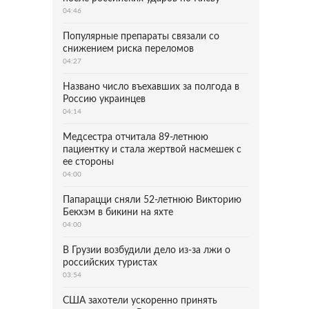
04:46
Популярные препараты связали со
снижением риска переломов
04:27
Названо число въехавших за полгода в
Россию украинцев
04:14
Медсестра отчитала 89-летнюю
пациентку и стала жертвой насмешек с
ее стороны
04:00
Папарацци сняли 52-летнюю Викторию
Бекхэм в бикини на яхте
04:00
В Грузии возбудили дело из-за лжи о
российских туристах
03:54
США захотели ускоренно принять