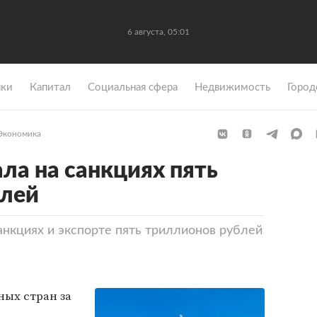
6 августа, 05:01
ки
Капитал
Социальная сфера
Недвижимость
Город
Экономика
ла на санкциях пять
блей
анкциях и экспорте пять триллионов рублей
ых стран за