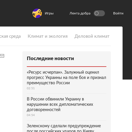
Игры
Лента добра
Войти
ская среда
Климат и экология
Деловой климат
Последние новости
«Ресурс исчерпан». Залужный оценил
прогресс Украины на поле боя и признал
преимущество России
02:51
В России обвинили Украину в
нарушении всех дипломатических
договоренностей
04:54
Зеленскому сделали предупреждение
после российских ударов по Киеву