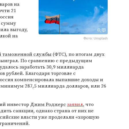
варов на
очти 21
Россия
у сумму
ила выгоду,
лкой на
Фото: Unsplash
й таможенной службы
(ФТС), по итогам двух
 выиграл. По сравнению с предыдущим
 удалось заработать 30,9 миллиарда
в рублей. Благодаря торговле с
оссия компенсировала выпавшие доходы и
 минимум 287,5 миллиарда долларов, или 26
кий инвестор
Джим Роджерс
заявил
, что
дить санкции, однако страна от них не
ссийские власти уже проделали «хорошую
ограничений.