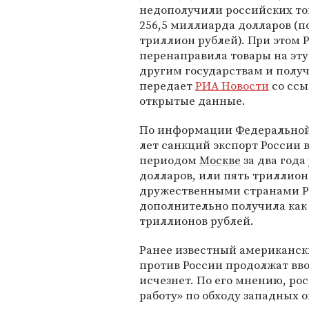
недополучили российских то
256,5 миллиарда долларов (п
триллион рублей). При этом 
перенаправила товары на эт
другим государствам и получ
передает
РИА Новости
со ссы
открытые данные.
По информации
Федерально
лет санкций экспорт России
периодом
Москве
за два года
долларов, или пять триллионо
дружественными странами Р
дополнительно получила как
триллионов рублей.
Ранее известный американс
против России продолжат вво
исчезнет. По его мнению, ро
работу» по обходу западных 