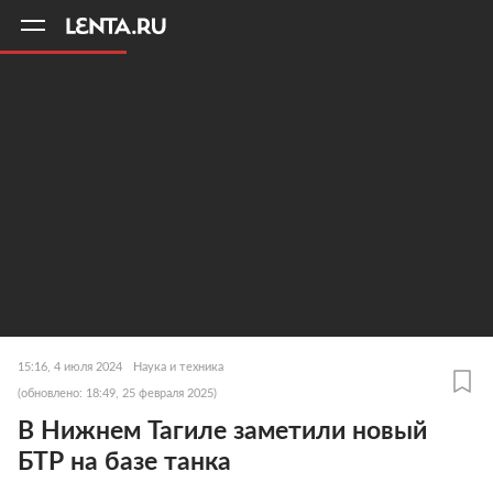
11
A
15:16, 4 июля 2024
Наука и техника
(обновлено: 18:49, 25 февраля 2025)
В Нижнем Тагиле заметили новый
БТР на базе танка