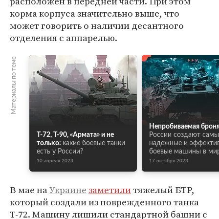
расположен в передней части. При этом
корма корпуса значительно выше, что
может говорить о наличии десантного
отделения с аппарелью.
Материалы по теме
Непробиваемая броня
Т-72, Т-90, «Армата» и не
России создают самы
только:
какие боевые танки
надежные и эффекти
есть у России?
боевые машины в ми
10 апреля 2023
17 октября 2023
В мае на
Украине
заметили
тяжелый БТР,
который создали из поврежденного танка
Т-72. Машину лишили стандартной башни с