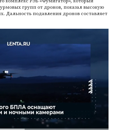
что комплекс РЭБ «Фумигатор», который
урмовых групп от дронов, показал высокую
х. Дальность подавления дронов составляет