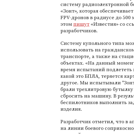
систему радиоэлектронной б
«Зонт», которая обеспечивает
FPV-дронов в радиусе до 500 
этом
пишут
«Известия» со сс
разработчиков.
Систему купольного типа мо
использовать на гражданско
транспорте, а также на стац
объектах. «На данный момен
время испытаний подлететь к 
какой это БПЛА, теряется кар
другое. Мы испытывали "Зонт
брали трехлитровую бутылку 
сбросить на машину. В резул
беспилотников выполнить зад
изделия.
Разработчик отметил, что в 
на линии боевого соприкосно