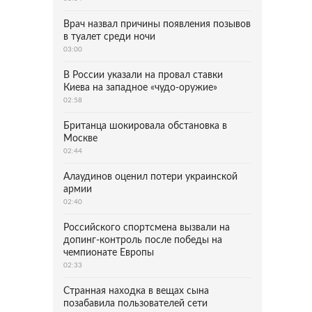
Врач назвал причины появления позывов
в туалет среди ночи
03:00
В России указали на провал ставки
Киева на западное «чудо-оружие»
02:58
Британца шокировала обстановка в
Москве
02:44
Алаудинов оценил потери украинской
армии
02:40
Российского спортсмена вызвали на
допинг-контроль после победы на
чемпионате Европы
02:33
Странная находка в вещах сына
позабавила пользователей сети