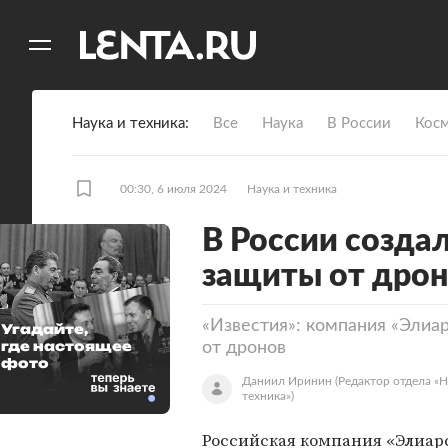
11
A
Наука и техника
Все
Наука
В России
Кос
00:30, 6 июля 2024
Наука и техника
В России созда
защиты от дрон
«Известия»: компания «Элиа
Угадайте,
где настоящее
от дронов
фото
Даниил Иринин
(Редактор отдела «Н
техника»)
Российская компания «Элиарс