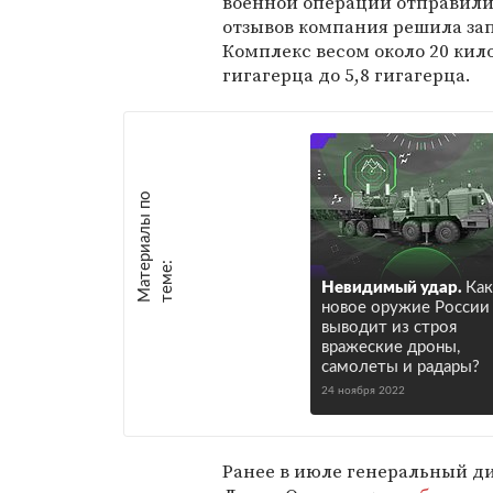
военной операции отправили
отзывов компания решила зап
Комплекс весом около 20 кило
гигагерца до 5,8 гигагерца.
М
а
т
р
и
а
л
ы
п
о
т
е
м
е
е
:
Невидимый удар.
Как
новое оружие России
выводит из строя
вражеские дроны,
самолеты и радары?
24 ноября 2022
Ранее в июле генеральный 