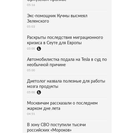
05:16
Экс-помощник Кучмы высмеял
Зеленского
05:03
Раскрыты последствия миграционного
кризиса в Сеуте для Европы
05:00
Автомобилистка подала на Tesla в суд по
необычной причине
05:00
Диетолог назвала полезные для работы
мозга продукты
05:00
Москвичам рассказали о последнем
жарком дне лета
04:51
В зону СВО поступили тысячи
российских «Мороков»