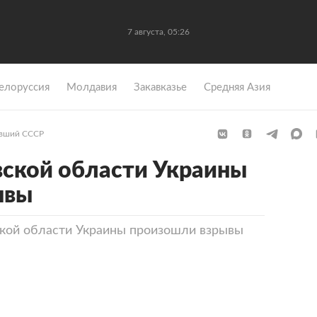
7 августа, 05:26
елоруссия
Молдавия
Закавказье
Средняя Азия
вший СССР
ской области Украины
ывы
кой области Украины произошли взрывы