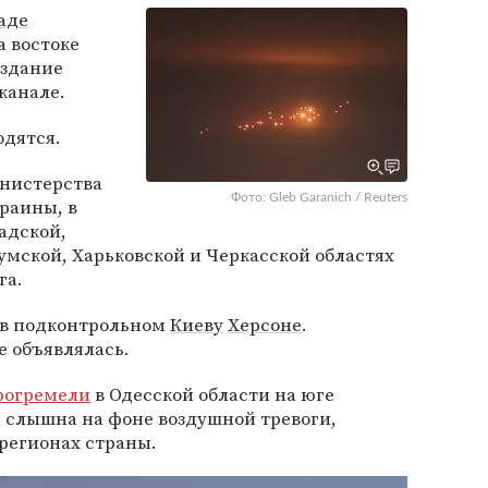
аде
а востоке
издание
-канале.
одятся.
нистерства
Фото: Gleb Garanich / Reuters
раины, в
адской,
умской, Харьковской и Черкасской областях
га.
 в подконтрольном
Киеву
Херсоне
.
е объявлялась.
рогремели
в Одесской области на юге
 слышна на фоне воздушной тревоги,
регионах страны.