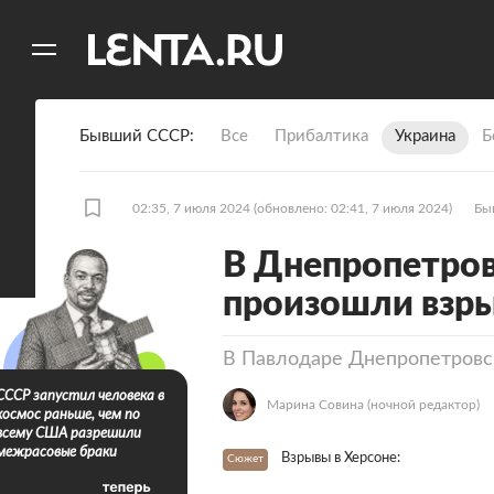
11
A
Бывший СССР
Все
Прибалтика
Украина
Б
02:35, 7 июля 2024
(обновлено: 02:41, 7 июля 2024)
Бы
В Днепропетров
произошли взр
В Павлодаре Днепропетровс
СССР запустил человека в
Марина Совина
(ночной редактор)
космос раньше, чем по
всему США разрешили
межрасовые браки
Взрывы в Херсоне:
Сюжет