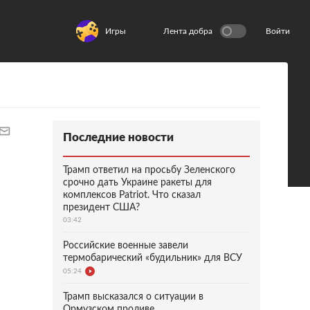
Игры
Лента добра
Войти
Последние новости
Трамп ответил на просьбу Зеленского
срочно дать Украине ракеты для
комплексов Patriot. Что сказал
президент США?
03:42
Российские военные завели
термобарический «будильник» для ВСУ
05:24
Трамп высказался о ситуации в
Ормузском проливе