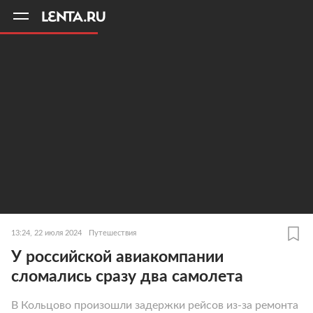
11
A
13:24, 22 июля 2024
Путешествия
У российской авиакомпании
сломались сразу два самолета
В Кольцово произошли задержки рейсов из-за ремонта