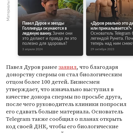
Материалы по теме
Павел Дуров и звезды
«Дуров реально это д
Голливуда окунаются в
или прикалывается?»
ледяную ванну.
Зачем они
Основатель Telegram
это делают и правда ли это
легендой Рунета. По
полезно для здоровья?
теперь над ним смею
3 апреля 2024
29 октября 2023
Павел Дуров ранее
заявил
, что благодаря
донорству спермы он стал биологическим
отцом более 100 детей. Бизнесмен
утверждает, что изначально выступил в
качестве донора спермы по просьбе друга,
после чего руководитель клиники попросил
его сдавать больше материала. Основатель
Telegram также сообщил о планах открыть
код своей ДНК, чтобы его биологические