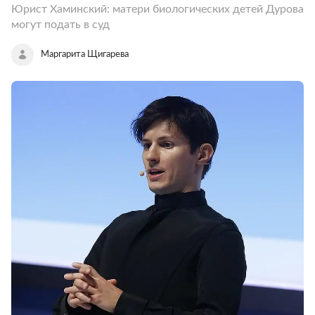
Юрист Хаминский: матери биологических детей Дурова
могут подать в суд
Маргарита Щигарева