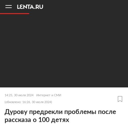
11
A
14:25, 30 июля 2024
Интернет и СМИ
(обновлено: 16:26, 30 июля 2024)
Дурову предрекли проблемы после
рассказа о 100 детях