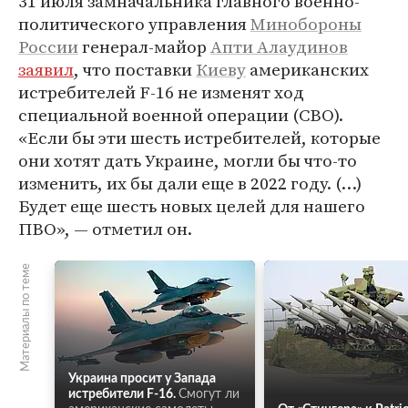
31 июля замначальника главного военно-
политического управления
Минобороны
России
генерал-майор
Апти Алаудинов
заявил
, что поставки
Киеву
американских
истребителей F-16 не изменят ход
специальной военной операции (СВО).
«Если бы эти шесть истребителей, которые
они хотят дать Украине, могли бы что-то
изменить, их бы дали еще в 2022 году. (…)
Будет еще шесть новых целей для нашего
ПВО», — отметил он.
Материалы по теме
Украина просит у Запада
истребители F-16.
Смогут ли