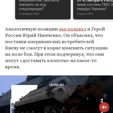
американские самолеты
От «Стингера» к Patrio
повлиять на ход
какие системы ПВО З
спецоперации?
передал Украине?
14 февраля 2023
2 марта 2023
Аналогичную позицию
высказывал
и Герой
России Юрий Нимченко. Он объяснял, что
поставки американских истребителей
Киеву не смогут в корне изменить ситуацию
на поле боя. При этом подчеркнул, что они
могут «доставить хлопоты» на какое-то
время.