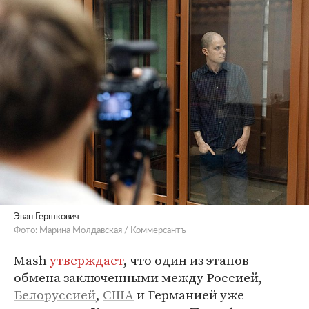
Эван Гершкович
Фото: Марина Молдавская / Коммерсантъ
Mash
утверждает
, что один из этапов
обмена заключенными между Россией,
Белоруссией
,
США
и Германией уже