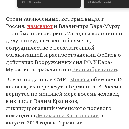
14 июня 2021
13 декабря 2022
Среди заключенных, которых выдаст
Россия,
называют
и Владимира Кара-Мурзу
— он был приговорен к 25 годам колонии по
делу о государственной измене,
сотрудничестве с нежелательной
организацией и распространении фейков о
действиях Вооруженных сил
РФ
. У Кара-
Мурзы есть гражданство
Великобритании
.
Всего, по данным СМИ,
Москва
обменяет 12
человек, их перевезут в Германию. В Россию
вернутся по меньшей мере восемь человек,
в их числе Вадим Красиков,
ликвидировавший чеченского полевого
командира
Зелимхана Хангошвили
в
августе 2019 года в Германии.