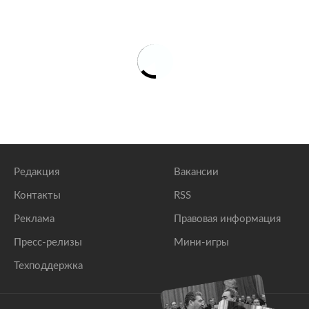
Редакция
Вакансии
Контакты
RSS
Реклама
Правовая информация
Пресс-релизы
Мини-игры
Техподдержка