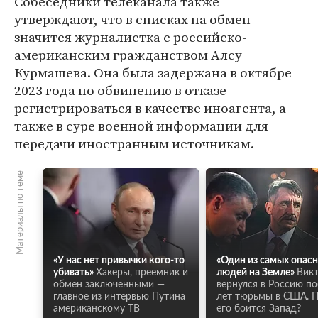
Собеседники телеканала также
утверждают, что в списках на обмен
значится журналистка с российско-
американским гражданством Алсу
Курмашева. Она была задержана в октябре
2023 года по обвинению в отказе
регистрироваться в качестве иноагента, а
также в суре военной информации для
передачи иностранным источникам.
Материалы по теме
«У нас нет привычки кого-то
«Один из самых опас
убивать»
Хакеры, преемник и
людей на Земле»
Викт
обмен заключенными —
вернулся в Россию по
главное из интервью Путина
лет тюрьмы в США. 
американскому ТВ
его боится Запад?