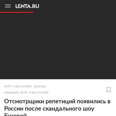
11
A
10:47, 5 августа 2024
Культура
(обновлено: 10:59, 5 августа 2024)
Отсмотрщики репетиций появились в
России после скандального шоу
Бузовой