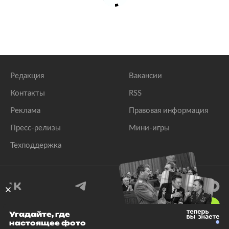
Редакция
Вакансии
Контакты
RSS
Реклама
Правовая информация
Пресс-релизы
Мини-игры
Техподдержка
18
+
Угадайте, где
настоящее фото
© 1999–2026 Все права защищены.
ООО «Лента.Ру»