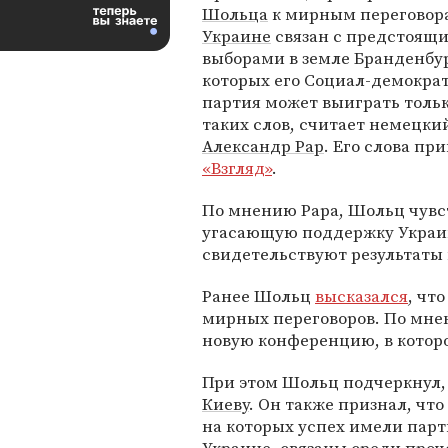
Шольца
к мирным переговор
Украине
связан с предстоящ
выборами в земле Бранденбур
которых его Социал-демокра
партия может выиграть тольк
таких слов, считает немецки
Александр Рар
. Его слова пр
«Взгляд»
.
По мнению Рара, Шольц чувс
угасающую поддержку Украин
свидетельствуют результаты 
Ранее Шольц
высказался
, чт
мирных переговоров. По мне
новую конференцию, в которо
При этом Шольц подчеркнул,
Киеву
. Он также признал, чт
на которых успех имели пар