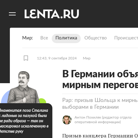
11
A
Мир
Все
Политика
Общество
Происшест
12:43, 9 сентября 2024
Мир
В Германии объ
мирным перегов
Рар: призыв Шольца к мирны
выборами в Германии
Знаменитая поза Сталина
с ладонью за пазухой была
Антон Похиляк
(редактор отдела
не ради образа — так он
оперативной информации)
маскировал искалеченную в
детстве руку
Призыв канцлера
Германии
О