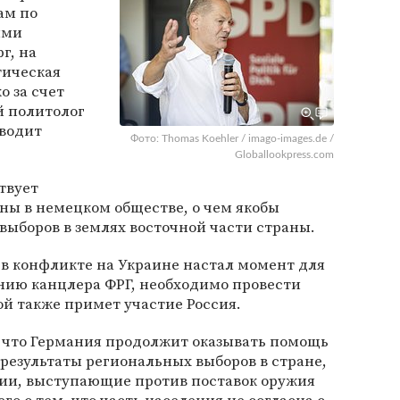
ам по
ими
г, на
тическая
о за счет
й политолог
иводит
Фото: Thomas Koehler / imago-images.de /
Globallookpress.com
твует
ы в немецком обществе, о чем якобы
выборов в землях восточной части страны.
о в конфликте на Украине настал момент для
нию канцлера ФРГ, необходимо провести
й также примет участие Россия.
 что Германия продолжит оказывать помощь
о результаты региональных выборов в стране,
тии, выступающие против поставок оружия