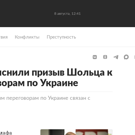
8 августа, 12:41
вия
Конфликты
Преступность
яснили призыв Шольца к
орам по Украине
м переговорам по Украине связан с
лафа