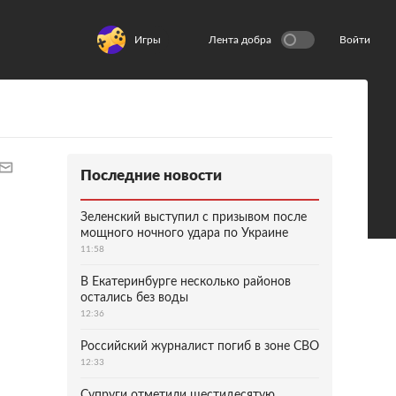
Игры
Лента добра
Войти
Последние новости
Зеленский выступил с призывом после
мощного ночного удара по Украине
11:58
В Екатеринбурге несколько районов
остались без воды
12:36
Российский журналист погиб в зоне СВО
12:33
Супруги отметили шестидесятую