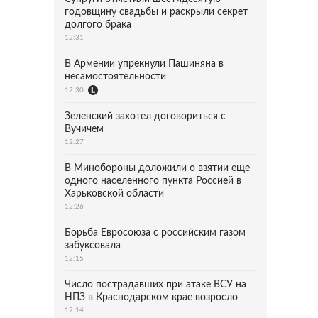
годовщину свадьбы и раскрыли секрет
долгого брака
12:31
В Армении упрекнули Пашиняна в
несамостоятельности
12:30
Зеленский захотел договориться с
Вучичем
12:27
В Минобороны доложили о взятии еще
одного населенного пункта Россией в
Харьковской области
12:26
Борьба Евросоюза с российским газом
забуксовала
12:15
Число пострадавших при атаке ВСУ на
НПЗ в Краснодарском крае возросло
12:14